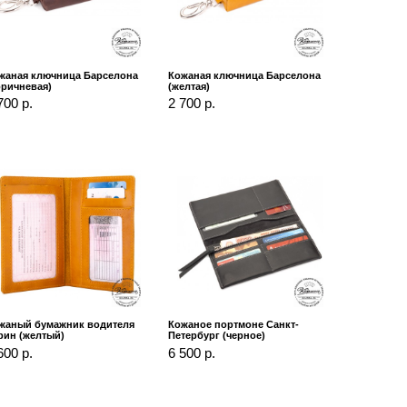
жаная ключница Барселона
Кожаная ключница Барселона
оричневая)
(желтая)
700 р.
2 700 р.
жаный бумажник водителя
Кожаное портмоне Санкт-
рин (желтый)
Петербург (черное)
600 р.
6 500 р.