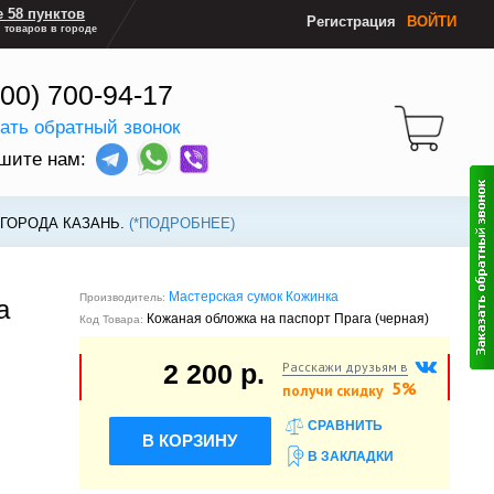
 58 пунктов
Регистрация
ВОЙТИ
 товаров в городе
800) 700-94-17
зать обратный звонок
шите нам:
 ГОРОДА КАЗАНЬ.
(*ПОДРОБНЕЕ)
Мастерская сумок Кожинка
Производитель:
а
Кожаная обложка на паспорт Прага (черная)
Код Товара:
Расскажи друзьям в
2 200 р.
5%
получи скидку
СРАВНИТЬ
В КОРЗИНУ
В ЗАКЛАДКИ