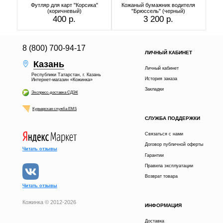
Футляр для карт "Корсика"
Кожаный бумажник водителя
(коричневый)
"Брюссель" (черный)
400 р.
3 200 р.
8 (800) 700-94-17
ЛИЧНЫЙ КАБИНЕТ
Казань
Личный кабинет
Республики Татарстан, г. Казань
История заказа
Интернет-магазин «Кожинка»
Закладки
Экспресс-доставка СДЭК
Курьерская служба EMS
СЛУЖБА ПОДДЕРЖКИ
Связаться с нами
Договор публичной оферты
Читать отзывы
Гарантии
Правила эксплуатации
Возврат товара
Читать отзывы
Кожинка © 2012-2026
ИНФОРМАЦИЯ
2 600 р.
В КОРЗИНУ
Доставка