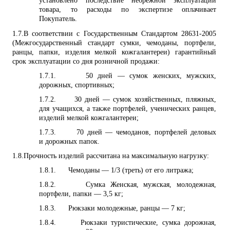
установлено последствие небрежной эксплуатации
товара, то расходы по экспертизе оплачивает
Покупатель.
1.7.
В соответствии с Государственным Стандартом 28631-2005
(Межгосударственный стандарт сумки, чемоданы, портфели,
ранцы, папки, изделия мелкой кожгалантереи) гарантийный
срок эксплуатации со дня розничной продажи:
1.7.1.
50 дней — сумок женских, мужских,
дорожных, спортивных;
1.7.2.
30 дней — сумок хозяйственных, пляжных,
для учащихся, а также портфелей, ученических ранцев,
изделий мелкой кожгалантереи;
1.7.3.
70 дней — чемоданов, портфелей деловых
и дорожных папок.
1.8.
Прочность изделий рассчитана на максимальную нагрузку:
1.8.1.
Чемоданы — 1/3 (треть) от его литража;
1.8.2.
Сумка Женская, мужская, молодежная,
портфели, папки — 3,5 кг;
1.8.3.
Рюкзаки молодежные, ранцы — 7 кг;
1.8.4.
Рюкзаки туристические, сумка дорожная,