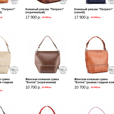
 "Патриот"
Кожаный рюкзак "Патриот"
Кожаный рюкзак "Патриот"
й)
(коричневый)
(синий)
17 900 р.
17 900 р.
 р.
19 900 р.
19 900 р.
я сумка
Женская кожаная сумка
Женская кожаная сумка
я гладкая
"Бэлла" (коричневая)
"Бэлла" (рыжая гладкая кож
10 700 р.
10 700 р.
11 900 р.
11 900 р.
 р.