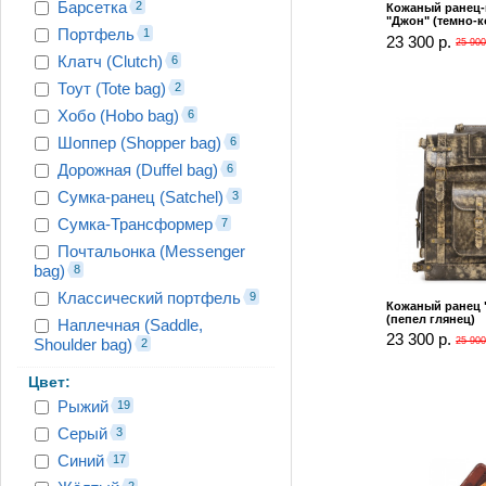
Барсетка
2
Кожаный ранец
"Джон" (темно-
Портфель
1
23 300 р.
25 900
Клатч (Clutch)
6
Тоут (Tote bag)
2
Хобо (Hobo bag)
6
Шоппер (Shopper bag)
6
Дорожная (Duffel bag)
6
Сумка-ранец (Satchel)
3
Сумка-Трансформер
7
Почтальонка (Messenger
bag)
8
Классический портфель
9
Кожаный ранец 
(пепел глянец)
Наплечная (Saddle,
23 300 р.
Shoulder bag)
25 900
2
Цвет:
Рыжий
19
Серый
3
Синий
17
2