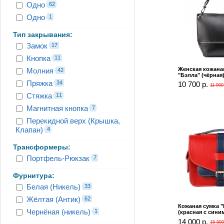
Одно
62
Одно
1
Тип закрывания:
Замок
17
Кнопка
11
Женская кожана
Молния
42
"Бэлла" (чёрная
Пряжка
34
10 700 р.
11 900
Стяжка
11
Магнитная кнопка
7
Перекидной верх (Крышка,
Клапан)
4
Трансформеры:
Портфель-Рюкзак
7
Фурнитура:
Белая (Никель)
33
Жёлтая (Антик)
62
Кожаная сумка 
Чернёная (никель)
1
(красная с сини
14 000 р.
15 500