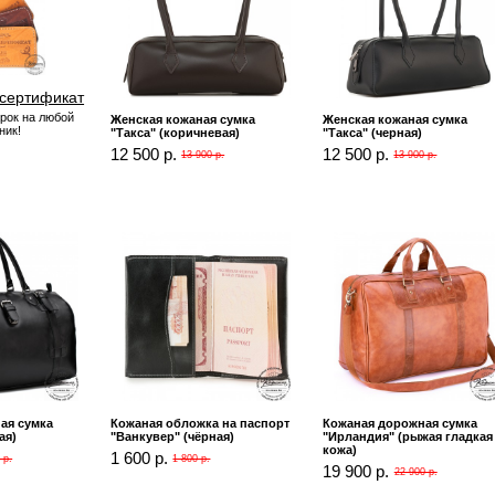
сертификат
рок на любой
Женская кожаная сумка
Женская кожаная сумка
ник!
"Такса" (коричневая)
"Такса" (черная)
12 500 р.
12 500 р.
13 900 р.
13 900 р.
ая сумка
Кожаная обложка на паспорт
Кожаная дорожная сумка
ая)
"Ванкувер" (чёрная)
"Ирландия" (рыжая гладкая
кожа)
1 600 р.
 р.
1 800 р.
19 900 р.
22 900 р.