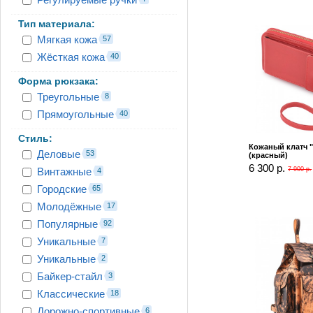
Тип материала:
Мягкая кожа
57
Жёсткая кожа
40
Форма рюкзака:
Треугольные
8
Прямоугольные
40
Стиль:
Кожаный клатч "
Деловые
53
(красный)
6 300 р.
Винтажные
7 900 р.
4
Городские
65
Молодёжные
17
Популярные
92
Уникальные
7
Уникальные
2
Байкер-стайл
3
Классические
18
Дорожно-спортивные
6