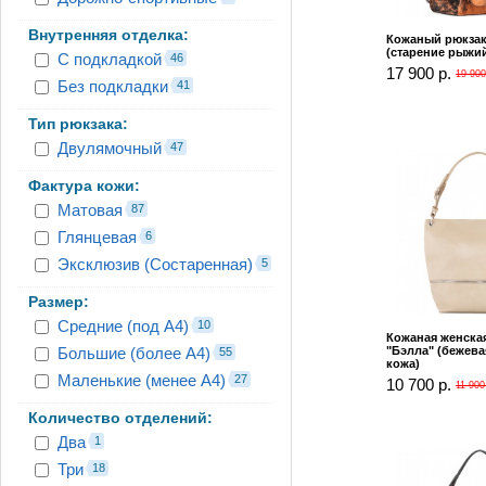
Внутренняя отделка:
Кожаный рюкзак
(старение рыжи
С подкладкой
46
17 900 р.
19 900
Без подкладки
41
Тип рюкзака:
Двулямочный
47
Фактура кожи:
Матовая
87
Глянцевая
6
Эксклюзив (Состаренная)
5
Размер:
Средние (под А4)
10
Кожаная женска
Большие (более А4)
"Бэлла" (бежева
55
кожа)
Маленькие (менее А4)
27
10 700 р.
11 900
Количество отделений:
Два
1
Три
18