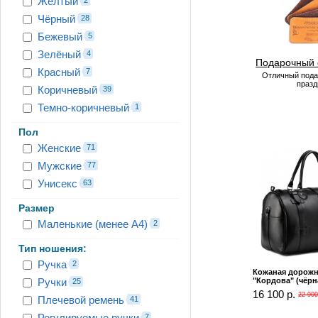
Жёлтый
Чёрный
28
Бежевый
5
Зелёный
4
Подарочный 
Красный
7
Отличный пода
празд
Коричневый
39
Темно-коричневый
1
Пол
Женские
71
Мужские
77
Унисекс
63
Размер
Маленькие (менее А4)
2
Тип ношения:
Ручка
2
Кожаная дорожн
Ручки
"Кордова" (чёрн
25
16 100 р.
22 900
Плечевой ремень
41
Регулируемые ручки
7