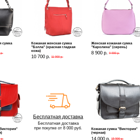
я сумка
Кожаная женская сумка
Женская кожаная сумка
)
"Бэлла" (красная гладкая
"Каролина" (сирень)
кожа)
8 900 р.
 р.
9 900 р.
10 700 р.
11 900 р.
Бесплатная доставка
Бесплатная доставка
при покупке от 8 000 руб.
"Виктория"
Кожаная сумка "Виктория"
м)
(черная)
14 000 р.
 р.
15 500 р.