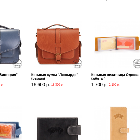
"Виктория"
Кожаная сумка "Леонардо"
Кожаная визитница Одесса
(рыжая)
(жёлтая)
16 600 р.
1 700 р.
 р.
18 500 р.
2 100 р.