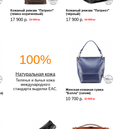
Кожаный рюкзак "Патриот"
Кожаный рюкзак "Патриот"
(тёмно-коричневый)
(чёрный)
17 900 р.
17 900 р.
19 900 р.
19 900 р.
100%
Натуральная кожа
Телячья и бычья кожа
международного
стандарта выделки EAC.
Женская кожаная сумка
а)
"Бэлла" (синяя)
10 700 р.
11 900 р.