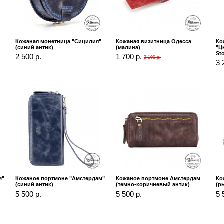
Кожаная монетница "Сицилия"
Кожаная визитница Одесса
Ко
(синий антик)
(малина)
"Ц
St
2 500 р.
1 700 р.
2 100 р.
3 
м"
Кожаное портмоне "Амстердам"
Кожаное портмоне Амстердам
Ко
(синий антик)
(темно-коричневый антик)
(р
5 500 р.
5 500 р.
5 