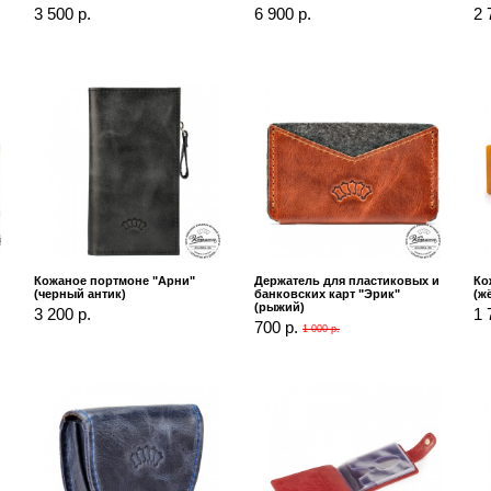
3 500 р.
6 900 р.
2 
Кожаное портмоне "Арни"
Держатель для пластиковых и
Ко
(черный антик)
банковских карт "Эрик"
(ж
(рыжий)
3 200 р.
1 
700 р.
1 000 р.