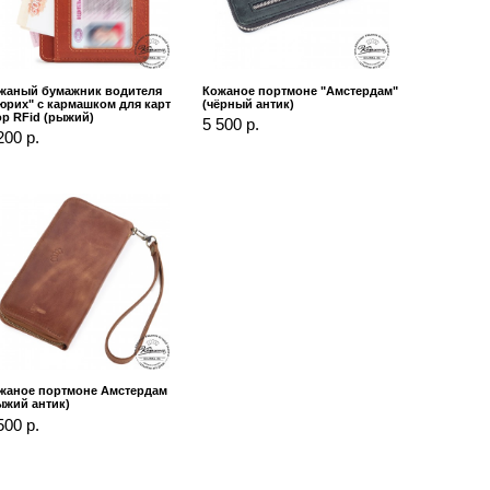
жаный бумажник водителя
Кожаное портмоне "Амстердам"
юрих" с кармашком для карт
(чёрный антик)
op RFid (рыжий)
5 500 р.
200 р.
жаное портмоне Амстердам
ыжий антик)
500 р.