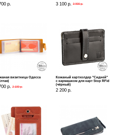
700 р.
3 100 р.
3 900 р.
жаная визитница Одесса
Кожаный картхолдер "Сидней"
ёлтая)
с кармашком для карт Stop RFid
(чёрный)
700 р.
2 100 р.
2 200 р.