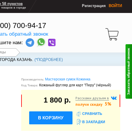
 58 пунктов
Регистрация
ВОЙТИ
 товаров в городе
800) 700-94-17
зать обратный звонок
шите нам:
ицы
 ГОРОДА КАЗАНЬ.
(*ПОДРОБНЕЕ)
Мастерская сумок Кожинка
Производитель:
Кожаный футляр для карт "Перу" (чёрный)
Код Товара:
Расскажи друзьям в
1 800 р.
5%
получи скидку
СРАВНИТЬ
В КОРЗИНУ
В ЗАКЛАДКИ