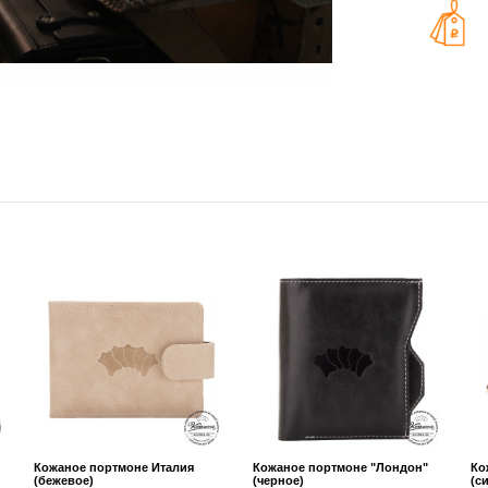
Кожаное портмоне Италия
Кожаное портмоне "Лондон"
Ко
(бежевое)
(черное)
(с