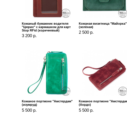
Кожаный бумажник водителя
Кожаная визитница "Майорка"
"Цюрих" с кармашком для карт
(зелёная)
Stop RFid (коричневый)
2 500 р.
3 200 р.
Кожаное портмоне "Амстердам"
Кожаное портмоне "Амстерда
(изумруд)
(бордо)
5 500 р.
5 500 р.