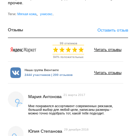
прочее.
,
.
Теги:
Мягкая кожа
унисекс
Отзывы
Оставить отзыв
99 откликов
Читать отзывы
94% положительных
Наша группа Вконтакте
Читать отзывы
2444 участников | 200 отзывов
21 марта 2017
Мария Антонова
Мне понравился ассортимент современных рюкзаков,
большой выбор для любой цели, написаны размеры -
можно точно подобрать тот, какой тебе подходит.
29 декабря 2016
Юлия Степанова