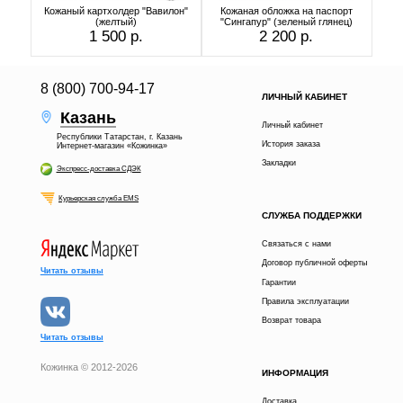
Кожаный картхолдер "Вавилон"
Кожаная обложка на паспорт
(желтый)
"Сингапур" (зеленый глянец)
1 500 р.
2 200 р.
8 (800) 700-94-17
ЛИЧНЫЙ КАБИНЕТ
Казань
Личный кабинет
Республики Татарстан, г. Казань
История заказа
Интернет-магазин «Кожинка»
Закладки
Экспресс-доставка СДЭК
Курьерская служба EMS
СЛУЖБА ПОДДЕРЖКИ
Связаться с нами
Договор публичной оферты
Читать отзывы
Гарантии
Правила эксплуатации
Возврат товара
Читать отзывы
Кожинка © 2012-2026
ИНФОРМАЦИЯ
2 500 р.
В КОРЗИНУ
Доставка