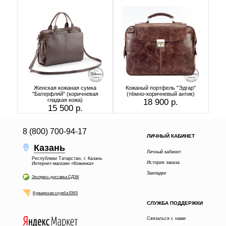
Женская кожаная сумка
Кожаный портфель "Эдгар"
"Батерфляй" (коричневая
(тёмно-коричневый антик)
гладкая кожа)
18 900 р.
15 500 р.
8 (800) 700-94-17
ЛИЧНЫЙ КАБИНЕТ
Казань
Личный кабинет
Республики Татарстан, г. Казань
История заказа
Интернет-магазин «Кожинка»
Закладки
Экспресс-доставка СДЭК
Курьерская служба EMS
СЛУЖБА ПОДДЕРЖКИ
Связаться с нами