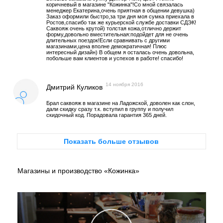
коричневый в магазине "Кожинка"!Со мной связалась
менеджер Екатерина,очень приятная в общении девушка)
Заказ оформили быстро,за три дня моя сумка приехала в
Ростов,спасибо так же курьерской службе доставки СДЭК!
Саквояж очень крутой) толстая кожа,отлично держит
форму,довольно вместительная:подойдет для не очень
длительных поездок!Если сравнивать с другими
магазинами,цена вполне демократичная! Плюс
интересный дизайн) В общем я осталась очень довольна,
побольше вам клиентов и успехов в работе! спасибо!
14 ноября 2016
Дмитрий Куликов
Брал саквояж в магазине на Ладожской, доволен как слон,
дали скидку сразу т.к. вступил в группу и получил
скидочный код. Порадовала гарантия 365 дней.
Показать больше отзывов
Магазины и производство «Кожинка»