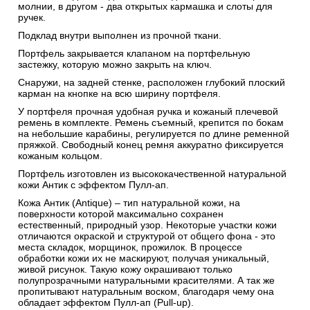
молнии, в другом - два открытых кармашка и слоты для
ручек.
Подклад внутри выполнен из прочной ткани.
Портфель закрывается клапаном на портфельную
застежку, которую можно закрыть на ключ.
Снаружи, на задней стенке, расположен глубокий плоский
карман на кнопке на всю ширину портфеля.
У портфеля прочная удобная ручка и кожаный плечевой
ремень в комплекте. Ремень съемный, крепится по бокам
на небольшие карабины, регулируется по длине ременной
пряжкой. Свободный конец ремня аккуратно фиксируется
кожаным кольцом.
Портфель изготовлен из высококачественной натуральной
кожи Антик c эффектом Пулл-ап.
Кожа Антик (Antique) – тип натуральной кожи, на
поверхности которой максимально сохранен
естественный, природный узор. Некоторые участки кожи
отличаются окраской и структурой от общего фона - это
места складок, морщинок, прожилок. В процессе
обработки кожи их не маскируют, получая уникальный,
живой рисунок. Такую кожу окрашивают только
полупрозрачными натуральными красителями. А так же
пропитывают натуральным воском, благодаря чему она
обладает эффектом Пулл-ап (Pull-up).