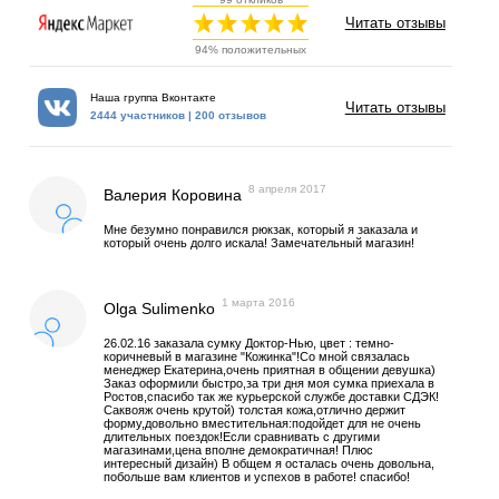
Читать отзывы
94% положительных
Наша группа Вконтакте
Читать отзывы
2444 участников | 200 отзывов
8 апреля 2017
Валерия Коровина
Мне безумно понравился рюкзак, который я заказала и
который очень долго искала! Замечательный магазин!
1 марта 2016
Olga Sulimenko
26.02.16 заказала сумку Доктор-Нью, цвет : темно-
коричневый в магазине "Кожинка"!Со мной связалась
менеджер Екатерина,очень приятная в общении девушка)
Заказ оформили быстро,за три дня моя сумка приехала в
Ростов,спасибо так же курьерской службе доставки СДЭК!
Саквояж очень крутой) толстая кожа,отлично держит
форму,довольно вместительная:подойдет для не очень
длительных поездок!Если сравнивать с другими
магазинами,цена вполне демократичная! Плюс
интересный дизайн) В общем я осталась очень довольна,
побольше вам клиентов и успехов в работе! спасибо!