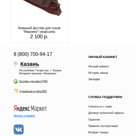
Кожаный футляр для очков
"Марокко" (марсала)
2 100 р.
8 (800) 700-94-17
ЛИЧНЫЙ КАБИНЕТ
Казань
Личный кабинет
Республики Татарстан, г. Казань
История заказа
Интернет-магазин «Кожинка»
Закладки
Экспресс-доставка СДЭК
Курьерская служба EMS
СЛУЖБА ПОДДЕРЖКИ
Связаться с нами
Договор публичной оферты
Читать отзывы
Гарантии
Правила эксплуатации
Возврат товара